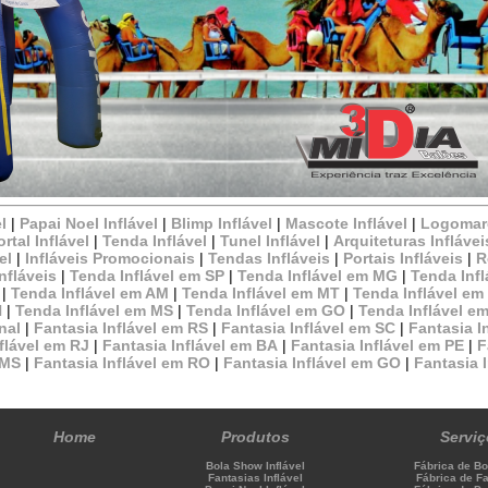
l
|
Papai Noel Inflável
|
Blimp Inflável
|
Mascote Inflável
|
Logomarc
ortal Inflável
|
Tenda Inflável
|
Tunel Inflável
|
Arquiteturas Inflávei
el
|
Infláveis Promocionais
|
Tendas Infláveis
|
Portais Infláveis
|
R
nfláveis
|
Tenda Inflável em SP
|
Tenda Inflável em MG
|
Tenda Infl
|
Tenda Inflável em AM
|
Tenda Inflável em MT
|
Tenda Inflável em
N
|
Tenda Inflável em MS
|
Tenda Inflável em GO
|
Tenda Inflável e
onal
|
Fantasia Inflável em RS
|
Fantasia Inflável em SC
|
Fantasia I
flável em RJ
|
Fantasia Inflável em BA
|
Fantasia Inflável em PE
|
F
 MS
|
Fantasia Inflável em RO
|
Fantasia Inflável em GO
|
Fantasia 
Home
Produtos
Servi
Bola Show Inflável
Fábrica de B
Fantasias Inflável
Fábrica de F