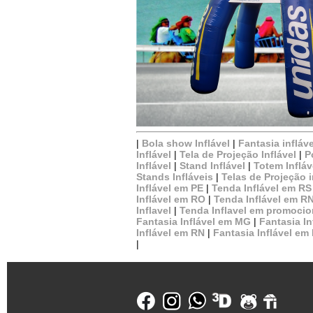
|
Bola show Inflável
|
Fantasia infláve
Inflável
|
Tela de Projeção Inflável
|
P
Inflável
|
Stand Inflável
|
Totem Infláv
Stands Infláveis
|
Telas de Projeção i
Inflável em PE
|
Tenda Inflável em RS
Inflável em RO
|
Tenda Inflável em R
Inflavel
|
Tenda Inflavel em promoci
Fantasia Inflável em MG
|
Fantasia In
Inflável em RN
|
Fantasia Inflável em
|