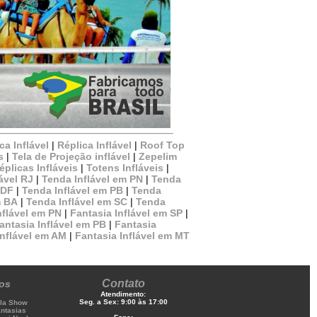
a Inflável
|
Réplica Inflável
|
Roof Top
s
|
Tela de Projeção inflável
|
Zepelim
éplicas Infláveis
|
Totens Infláveis
|
ável RJ
|
Tenda Inflável em PN
|
Tenda
 DF
|
Tenda Inflável em PB
|
Tenda
m BA
|
Tenda Inflável em SC
|
Tenda
nflável em PN
|
Fantasia Inflável em SP
|
antasia Inflável em PB
|
Fantasia
Inflável em AM
|
Fantasia Inflável em MT
Contato
ços
Atendimento:
Seg. a Sex: 9:00 às 17:00
ola Show
antasias