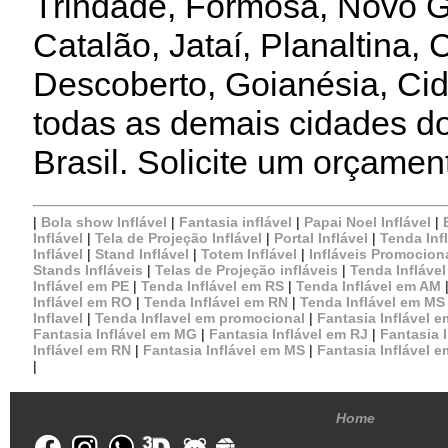
Trindade, Formosa, Novo G
Catalão, Jataí, Planaltina,
Descoberto, Goianésia, Cid
todas as demais cidades d
Brasil. Solicite um orçamen
|
Bola show Inflável
|
Fantasia inflável
|
Papai Noel Inflável
|
Inflável
|
Tela de Projeção Inflável
|
Portal Inflável
|
Tenda Inf
Inflável
|
Stand Inflável
|
Totem Inflável
|
Infláveis Promocion
Stands Infláveis
|
Telas de Projeção infláveis
|
Tenda Infláve
Inflável em PE
|
Tenda Inflável em RS
|
Tenda Inflável em AM
Inflável em RO
|
Tenda Inflável em RN
|
Tenda Inflável em MS
Inflavel
|
Tenda Inflavel em promocional
|
Fantasia Inflável 
Fantasia Inflável em MG
|
Fantasia Inflável em RJ
|
Fantasia 
Inflável em RN
|
Fantasia Inflável em MS
|
Fantasia Inflável 
|
Home