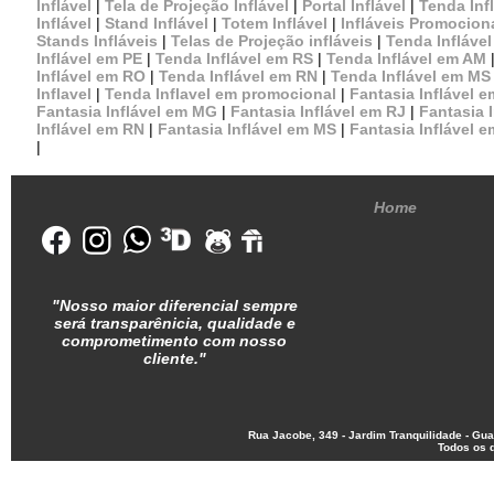
Inflável
|
Tela de Projeção Inflável
|
Portal Inflável
|
Tenda Inf
Inflável
|
Stand Inflável
|
Totem Inflável
|
Infláveis Promocion
Stands Infláveis
|
Telas de Projeção infláveis
|
Tenda Infláve
Inflável em PE
|
Tenda Inflável em RS
|
Tenda Inflável em AM
Inflável em RO
|
Tenda Inflável em RN
|
Tenda Inflável em MS
Inflavel
|
Tenda Inflavel em promocional
|
Fantasia Inflável 
Fantasia Inflável em MG
|
Fantasia Inflável em RJ
|
Fantasia 
Inflável em RN
|
Fantasia Inflável em MS
|
Fantasia Inflável 
|
Home
"Nosso maior diferencial sempre
será transparênicia, qualidade e
comprometimento com nosso
cliente.
"
Rua Jacobe, 349 - Jardim Tranquilidade - G
Todos os d