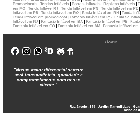
Promocionais
|
Tendas Infláveis
|
Portais Infláveis
|
Réplicas Infláveis
|
T
em MG
|
Tenda Inflável RJ
|
Tenda Inflável em PN
|
Tenda Inflável em PE
Inflável em PB
|
Tenda Inflável em RO
|
Tenda Inflável em RN
|
Tenda Inf
Tenda Inflavel em promocional
|
Fantasia Inflável em RS
|
Fantasia Inflá
Inflável em RJ
|
Fantasia Inflável em BA
|
Fantasia Inflável em PE
|
Fanta
Fantasia Inflável em GO
|
Fantasia Inflável em AM
|
Fantasia Inflável e
Home
"Nosso maior diferencial sempre
será transparênicia, qualidade e
comprometimento com nosso
cliente.
"
Rua Jacobe, 349 - Jardim Tranquilidade - Gu
Todos os d