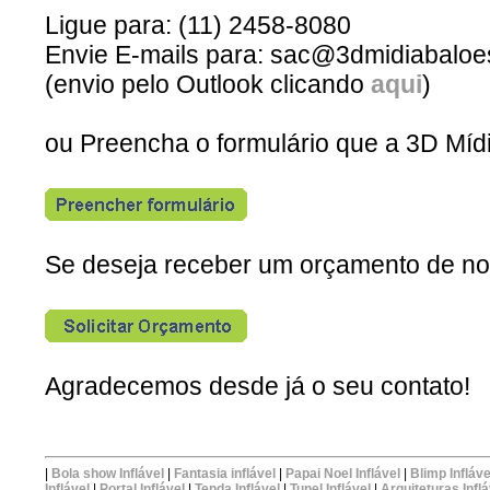
Ligue para: (11) 2458-8080
Envie E-mails para: sac@3dmidiabaloe
(envio pelo Outlook clicando
aqui
)
ou Preencha o formulário que a 3D Míd
Se deseja receber um orçamento de no
Agradecemos desde já o seu contato!
|
Bola show Inflável
|
Fantasia inflável
|
Papai Noel Inflável
|
Blimp Infláve
Inflável
|
Portal Inflável
|
Tenda Inflável
|
Tunel Inflável
|
Arquiteturas Infl